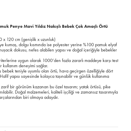
uk Penye Mavi Yıldız Nakışlı Bebek Çok Amaçlı Örtü
 x 120 cm (genişlik x uzunluk)
 kumaş, dolgu kısmında ise polyester yerine %100 pamuk elyaf
muşacık dokusu, nefes alabilen yapısı ve doğal içeriğiyle bebekler
erine uygun olarak 1000’den fazla zararlı maddeye karşı test
bir kullanım deneyimi sağlar.
s bebek teniyle uyumlu olan örtü, hava geçirgen özelliğiyle dört
Hafif yapısı sayesinde kolayca taşınabilir ve günlük kullanıma
e zarif bir görünüm kazanan bu özel tasarım; yatak örtüsü, pike
ılabilir. Doğal malzemeleri, kaliteli işçiliği ve zamansız tasarımıyla
rçalarından biri olmaya adaydır.