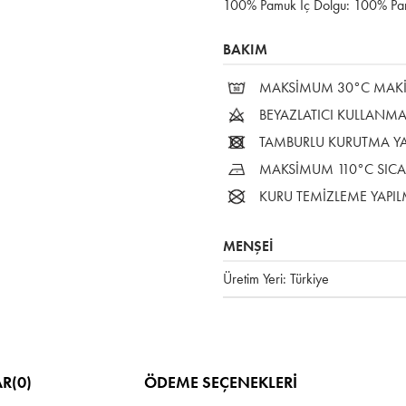
100% Pamuk İç Dolgu: 100% P
BAKIM
MAKSİMUM 30°C MAKİN
BEYAZLATICI KULLANMA
TAMBURLU KURUTMA Y
MAKSİMUM 110°C SICAK
KURU TEMİZLEME YAPI
MENŞEİ
Üretim Yeri: Türkiye
AR
(0)
ÖDEME SEÇENEKLERI