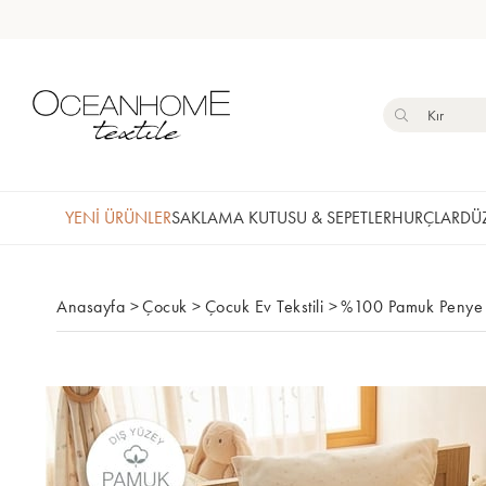
YENİ ÜRÜNLER
SAKLAMA KUTUSU & SEPETLER
HURÇLAR
DÜZ
Anasayfa
>
Çocuk
>
Çocuk Ev Tekstili
>
%100 Pamuk Penye M