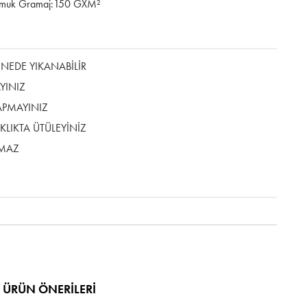
amuk Gramaj:150 GXM²
EDE YIKANABİLİR
YINIZ
APMAYINIZ
LIKTA ÜTÜLEYİNİZ
LMAZ
ÜRÜN ÖNERILERI