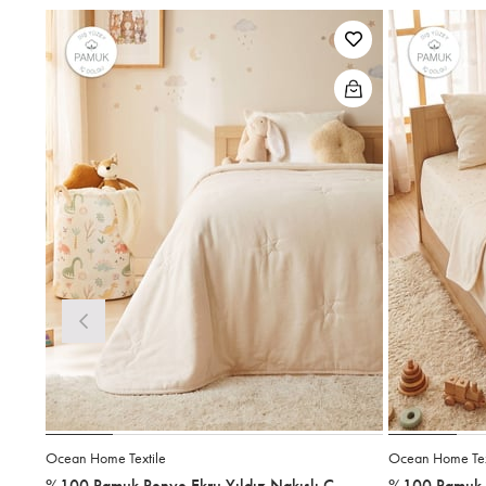
Ocean Home Textile
Ocean Home Tex
%100 Pamuk Penye Ekru Yıldız Nakışlı Çocuk Tek Kişilik Çok Amaçlı Örtü 155 x 215 cm