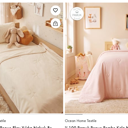
tile
Ocean Home Textile
%100 Pamuk Penye Ekru Yıldız Nakışlı Bebek Çok Amaçlı Örtü 90 x 120 cm