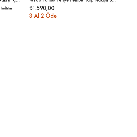
₺1.590,00
₺1.9
5
İndirim
3 Al 2 Öde
İndirim
%15