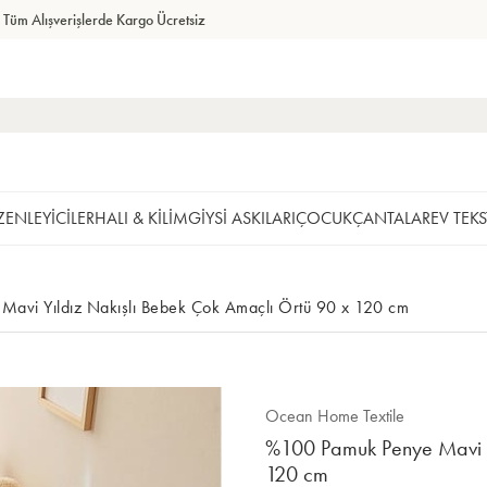
Tüm Alışverişlerde Kargo Ücretsiz
ENLEYİCİLER
HALI & KİLİM
GİYSİ ASKILARI
ÇOCUK
ÇANTALAR
EV TEKS
avi Yıldız Nakışlı Bebek Çok Amaçlı Örtü 90 x 120 cm
Ocean Home Textile
%100 Pamuk Penye Mavi Y
120 cm