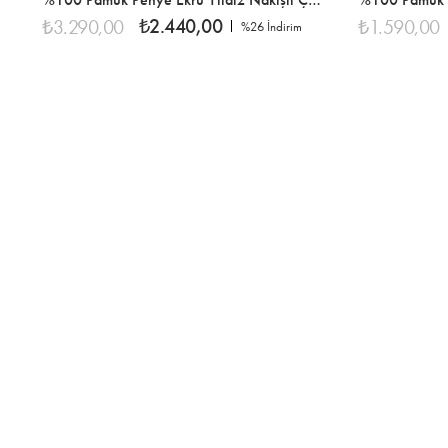
₺2.440,00
₺3.290,00
₺1.590,00
%26
İndirim
%26İndirim