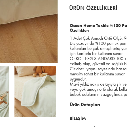
ÜRÜN ÖZELLIKLERI
Ocean Home Textile %100 Pam
Özellikleri
1 Adet Çok Amaçlı Örtü Ölçü: 90
Dış yüzeyinde %100 pamuk penye
kullanılan bu çok amaçlı örtü; yu
için konforlu bir kullanım sunar.
OEKO-TEX® STANDARD 100 kriterl
edilmiş olup, güvenli ve sağlıklı 
Cilt dostu yapısı sayesinde hassa
mevsim rahat bir kullanım sunar. 
uygundur.
Mavi yıldız nakış detayıyla şık v
veya çok amaçlı örtü olarak kullan
bebek odalarının vazgeçilmez pa
Ürün Detayları
BİLEŞİM