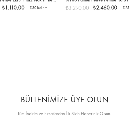
₺1.110,00
₺2.460,00
₺3.290,00
%30
İndirim
%2
%30İndirim
%25
BÜLTENİMİZE ÜYE OLUN
Tüm İndirim ve Fırsatlardan İlk Sizin Haberiniz Olsun.