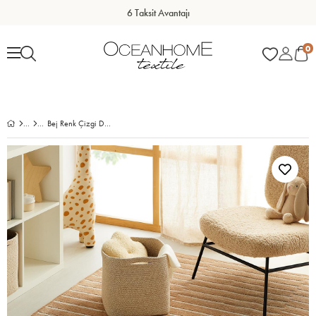
6 Taksit Avantajı
0
Bej Renk Çizgi Desenli Şönil Halı Kilim 160 x 230 cm