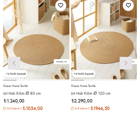
6
6
Ocean Home Textile
Ocean Home Textile
O
Jüt Halı Kilim Ø 80 cm
Jüt Halı Kilim Ø 120 cm
₺1.240,00
₺2.290,00
₺1054,00
₺1946,50
%15 İndirim
%15 İndirim