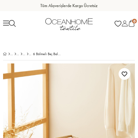
Tüm Alışverişlerde Kargo Ücretsiz
0
6 Bölmeli Bej Balıksırtı Çekmece İçi Düzenleyici Kutu 28 x 28 x 13 cm