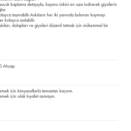
kauçuk kaplama detayıyla, kayma riskini en aza indirerek giysilerin
lar.
layca taşınabilir.Askıların her iki yanında bulunan kaymayı
er kolayca asılabilir.
kıları, dolapları ve giysileri düzenli tutmak için mükemmel bir
0 Ahşap
lemek için kimyasallarla temastan kaçının.
mek için ıslak kıyafet asmayın.