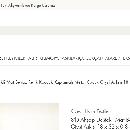
6 Taksit Avantajı
ENLEYİCİLER
HALI & KİLİM
GİYSİ ASKILARI
ÇOCUK
ÇANTALAR
EV TEKS
ekli Mat Beyaz Renk Kauçuk Kaplamalı Metal Çocuk Giysi Askısı 18
Ocean Home Textile
3'lü Ahşap Destekli Mat 
Giysi Askısı 18 x 32 x 0.3