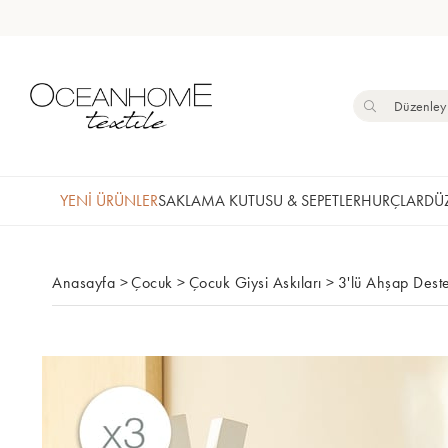
YENİ ÜRÜNLER
SAKLAMA KUTUSU & SEPETLER
HURÇLAR
DÜZ
Anasayfa
>
Çocuk
>
Çocuk Giysi Askıları
>
3'lü Ahşap Dest