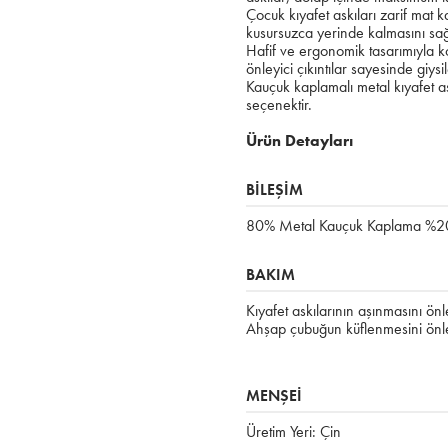
Çocuk kıyafet askıları zarif mat 
kusursuzca yerinde kalmasını sağ
Hafif ve ergonomik tasarımıyla ko
önleyici çıkıntılar sayesinde giysil
Kauçuk kaplamalı metal kıyafet as
seçenektir.
Ürün Detayları
BİLEŞİM
80% Metal Kauçuk Kaplama %2
BAKIM
Kıyafet askılarının aşınmasını ön
Ahşap çubuğun küflenmesini önle
MENŞEİ
Üretim Yeri: Çin