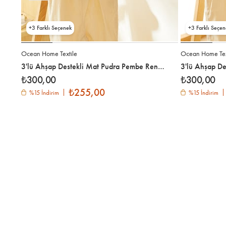
3
3
Ocean Home Textile
Ocean Home Tex
3'lü Ahşap Destekli Mat Pudra Pembe Renk Kauçuk Kaplamalı Metal Çocuk Giysi Askısı 18 x 32 x 0.3 cm
₺300,00
₺300,00
₺255,00
%15 İndirim
%15 İndirim