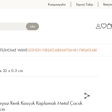
Kampanyalar
Sipariş Takip
İletişim
TİLİ
HOME WAVE
GÜNÜN FIRSATLARI
HAFTANIN FIRSATLARI
 x 32 x 0.3 cm
Beyaz Renk Kauçuk Kaplamalı Metal Çocuk
 cm