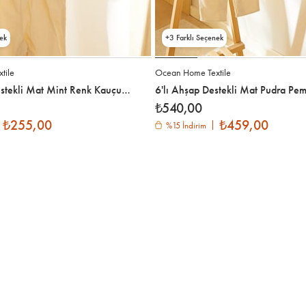
3
tile
Ocean Home Textile
3'lü Ahşap Destekli Mat Mint Renk Kauçuk Kaplamalı Metal Çocuk Giysi Askısı 18 x 32 x 0.3 cm
₺540,00
₺255,00
₺459,00
%15 İndirim