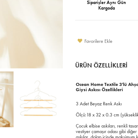
Siparişler Aynı Gün
Kargoda
Favorilere Ekle
ÜRÜN ÖZELLIKLERI
Ocean Home Textile 3'lü Ahş
Giysi Askısı Özellikleri
3 Adet Beyaz Renk Askı
Ölçü:18 x 32 x 0.3 cm (yükseklik 
Çocuk elbise askıları, renkli tasa
vestiyer çamaşır odası gibi diğer 
askılar, dolap içinde maksimum k