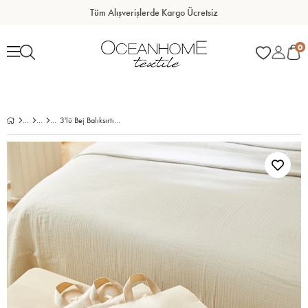
Tüm Alışverişlerde Kargo Ücretsiz
0
3'lü Bej Balıksırtı Ayakkabı Düzenleyici Taşıma Çantası Seti 22 x 40 x 9 cm