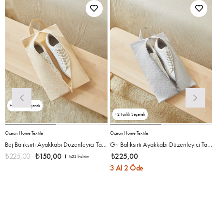
2
2
Ocean Home Textile
Ocean Home Textile
O
Bej Balıksırtı Ayakkabı Düzenleyici Taşıma Çantası 22 x 40 x 9 cm
Gri Balıksırtı Ayakkabı Düzenleyici Taşıma Çantası 22 x 40 x 9 cm
₺225,00
₺150,00
₺225,00
%33
İndirim
3 Al 2 Öde