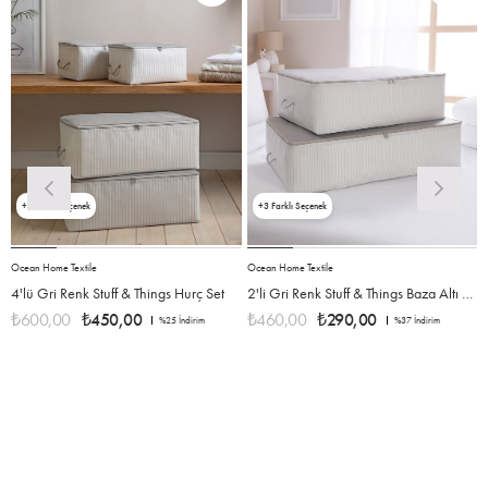
5
3
Ocean Home Textile
Ocean Home Textile
O
4'lü Gri Renk Stuff & Things Hurç Set
2'li Gri Renk Stuff & Things Baza Altı Hurç Set
₺600,00
₺450,00
₺460,00
₺290,00
%25
İndirim
%37
İndirim