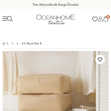
6 Taksit Avantajı
0
4'lü Büyük Boy Bej Pötikare Baza Altı Hurç Set 62 x 46 x 22 cm