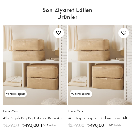
Son Ziyaret Edilen
Ürünler
3
3
Home Wave
Home Wave
rç Set 62 x 46 x 22 cm
4'lü Büyük Boy Bej Pötikare Baza Altı Hurç Set 62 x 46 x 22 cm
4'lü Büyük Boy Bej Pötikare Baza Altı Hurç Set 62 x 46 x 22 cm
₺629,00
₺490,00
₺629,00
₺490,00
%22
İndirim
%22
İndirim