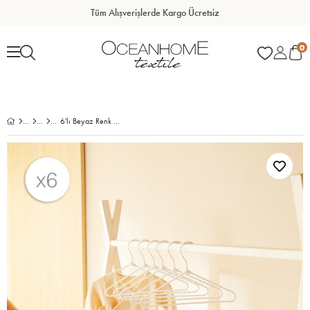
Tüm Alışverişlerde Kargo Ücretsiz
0
6'lı Beyaz Renk Kumaş Kaplı Metal Bebek Giysi Askısı19.5 x 30 x 0.3 cm