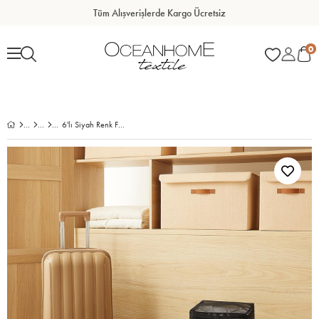
Tüm Alışverişlerde Kargo Ücretsiz
0
6'lı Siyah Renk File Bavul İçi Düzenleyici Set