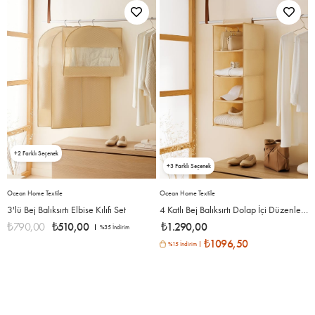
2
3
Ocean Home Textile
Ocean Home Textile
3'lü Bej Balıksırtı Elbise Kılıfı Set
4 Katlı Bej Balıksırtı Dolap İçi Düzenleyici 30 x 30 x 80 cm
₺790,00
₺510,00
₺1.290,00
%35
İndirim
₺1096,50
%15 İndirim