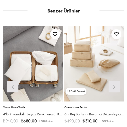
Benzer Ürünler
2
Ocean Home Textile
Ocean Home Textile
O
4'lü Yıkanabilir Beyaz Renk Paraşüt Kumaş Bavul İçi Organizer Set
6'lı Bej Balıksırtı Bavul İçi Düzenleyici Set
₺940,00
₺680,00
₺490,00
₺310,00
%28
İndirim
%37
İndirim