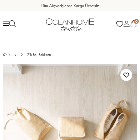
Tüm Alışverişlerde Kargo Ücretsiz
0
7'li Bej Balıksırtı Bavul İçi Düzenleyici Set