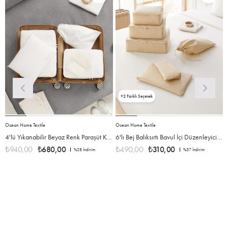
2
Ocean Home Textile
Ocean Home Textile
O
4'lü Yıkanabilir Beyaz Renk Paraşüt Kumaş Bavul İçi Organizer Set
6'lı Bej Balıksırtı Bavul İçi Düzenleyici Set
₺940,00
₺680,00
₺490,00
₺310,00
%28
İndirim
%37
İndirim