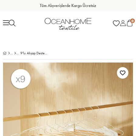
Tüm Alışverişlerde Kargo Ücretsiz
0
9'lu Ahşap Destekli Mat Beyaz Renk Metal Giysi Askısı 19.5 x 42 x 0.34 cm