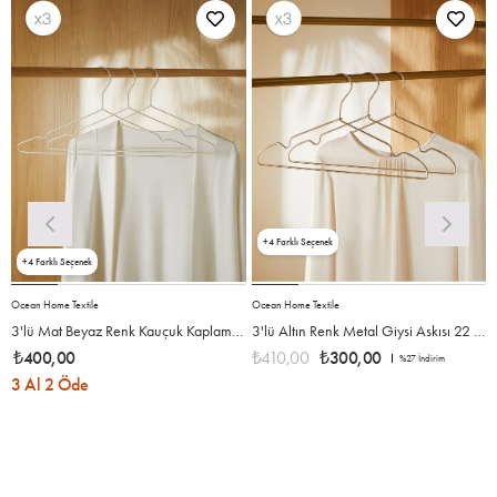
4
4
Ocean Home Textile
Ocean Home Textile
O
3'lü Mat Beyaz Renk Kauçuk Kaplamalı Metal Giysi Askısı 20.50 x 42 x 0.3 cm
3'lü Altın Renk Metal Giysi Askısı 22 x 41 x 0.4 cm
₺400,00
₺410,00
₺300,00
%27
İndirim
3 Al 2 Öde