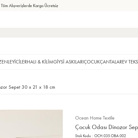
Tüm Alışverişlerde Kargo Ücretsiz
ENLEYİCİLER
HALI & KİLİM
GİYSİ ASKILARI
ÇOCUK
ÇANTALAR
EV TEKS
zor Sepet 30 x 21 x 18 cm
Ocean Home Textile
Çocuk Odası Dinozor Sep
OCH.035.OBA.002