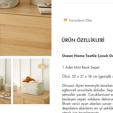
Favorilere Ekle
ÜRÜN ÖZELLIKLERI
Ocean Home Textile Çocuk Oda
1 Adet Mint Renk Sepet
Ölçü: 30 x 21 x 18 cm (genişlik x
Dinozor diyarı temasıyla tasarla
eğlenceli unsurlarla doludur. Sepe
atmosfer yaratır. Çocuklarınızın
besleyen sepet, odaların dekorun
İlham verici oyun alanları sunan
depolama alanlarını en iyi şekild
etmek için tasarlanmıştır.