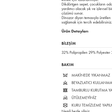
Dikdörtgen sepet, çocukların oda
yardımcı olacak şık ve işlevsel b
çözümü sunar.
Dinozor diyarı temasıyla üretilen
sağlamak için tercih edebilirsiniz
Ürün Detayları
BİLEŞİM
32% Polipropilen 29% Polyester
BAKIM
MAKİNEDE YIKANMAZ
BEYAZLATICI KULLANMA
TAMBURLU KURUTMA Y
ÜTÜLEMEYİNİZ
KURU TEMİZLEME YAPI
Nemli bezle siliniz.