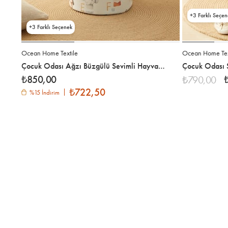
3
3
Ocean Home Textile
Ocean Home Tex
Çocuk Odası Ağzı Büzgülü Sevimli Hayvanlar Oyuncak Sepeti 36 x 48 cm
₺850,00
₺790,00
₺722,50
%15 İndirim