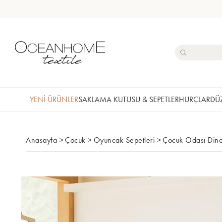
YENİ ÜRÜNLER
SAKLAMA KUTUSU & SEPETLER
HURÇLAR
DÜZ
Anasayfa
>
Çocuk
>
Oyuncak Sepetleri
>
Çocuk Odası Dino