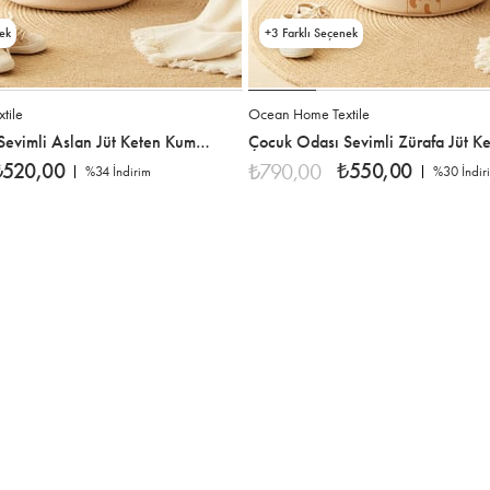
3
tile
Ocean Home Textile
Çocuk Odası Sevimli Aslan Jüt Keten Kumaş Oyuncak Sepeti 33 x 40 cm
₺520,00
₺550,00
₺790,00
%34
İndirim
%30
İndir
%34İndirim
%30İndir