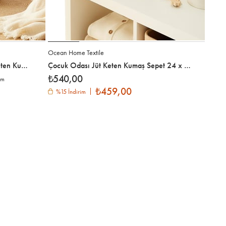
3
Ocean Home Textile
Ocean 
Çocuk Odası Sevimli Zürafa Jüt Keten Kumaş Oyuncak Sepeti 33 x 40 cm
Çocuk Odası Jüt Keten Kumaş Sepet 24 x 17 x 14 cm
₺540,00
₺54
im
₺459,00
im
%15 İndirim