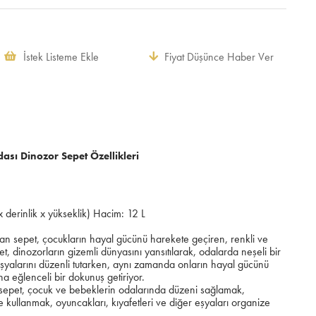
İstek Listeme Ekle
Fiyat Düşünce Haber Ver
sı Dinozor Sepet Özellikleri
 derinlik x yükseklik) Hacim: 12 L
nan sepet, çocukların hayal gücünü harekete geçiren, renkli ve
t, dinozorların gizemli dünyasını yansıtılarak, odalarda neşeli bir
 eşyalarını düzenli tutarken, aynı zamanda onların hayal gücünü
a eğlenceli bir dokunuş getiriyor.
 sepet, çocuk ve bebeklerin odalarında düzeni sağlamak,
e kullanmak, oyuncakları, kıyafetleri ve diğer eşyaları organize