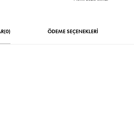
MENŞEİ
Üretim Yeri: Türkiye
AR
(0)
ÖDEME SEÇENEKLERI