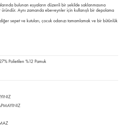
larında bulunan eşyaların düzenli bir şekilde saklanmasına
ir üründür. Aynı zamanda ebeveynler için kullanışlı bir depolama
 diğer sepet ve kutuları, çocuk odanızı tamamlamak ve bir bütünlük
.
 27% Polietilen %12 Pamuk
YINIZ
APMAYINIZ
LMAZ