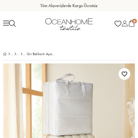
Tüm Alışverişlerde Kargo Ücretsiz
0
Gri Balıksırtı Ayakkabı Taşıma Seyahat Çantası 36 x 41 x 20 cm