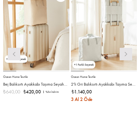
2
1
Ocean Home Textile
Ocean Home Textile
O
Bej Balıksırtı Ayakkabı Taşıma Seyahat Çantası 36 x 41 x 20 cm
2'li Gri Balıksırtı Ayakkabı Taşıma Seyahat Çantası Seti 36 x 41 x 20 cm
₺640,00
₺420,00
₺1.140,00
%34
İndirim
3 Al 2 Öde