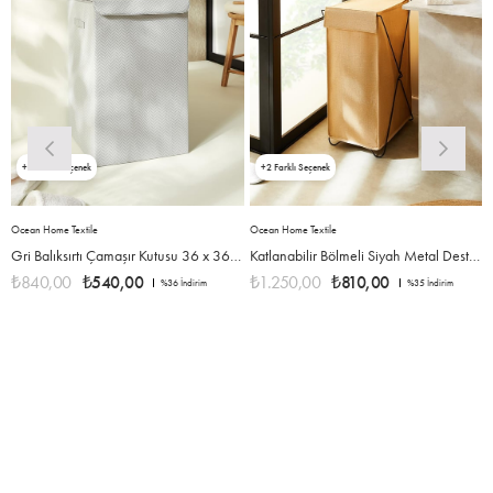
3
2
Ocean Home Textile
Ocean Home Textile
O
Gri Balıksırtı Çamaşır Kutusu 36 x 36 x 56 cm
Katlanabilir Bölmeli Siyah Metal Destekli Naturel Jüt Çamaşır Sepeti 44 x 29 x 70 cm
₺840,00
₺540,00
₺1.250,00
₺810,00
%36
İndirim
%35
İndirim