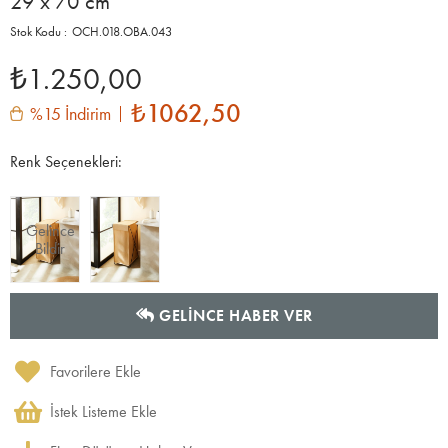
29 x 70 cm
OCH.018.OBA.043
₺1.250,00
₺1062,50
%15 İndirim
Renk Seçenekleri:
Gelince
Bildir
GELINCE HABER VER
Favorilere Ekle
İstek Listeme Ekle