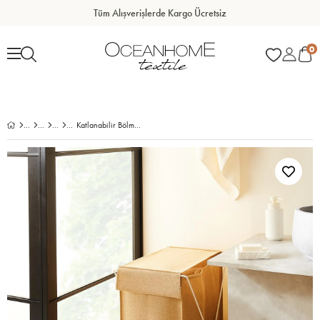
Tüm Alışverişlerde Kargo Ücretsiz
0
Katlanabilir Bölmeli Beyaz Metal Destekli Naturel Jüt Çamaşır Sepeti 44 x 29 x 70 cm