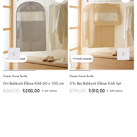
2
2
Ocean Home Textile
Ocean Home Textile
O
Gri Balıksırtı Elbise Kılıfı 60 x 100 cm
3'lü Bej Balıksırtı Elbise Kılıfı Set
3
₺340,00
₺200,00
₺790,00
₺510,00
%41
İndirim
%35
İndirim