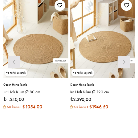
6
6
Ocean Home Textile
Ocean Home Textile
O
Jüt Halı Kilim Ø 80 cm
Jüt Halı Kilim Ø 120 cm
₺1.240,00
₺2.290,00
₺1054,00
₺1946,50
%15 İndirim
%15 İndirim