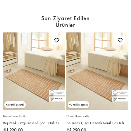
Son Ziyaret Edilen
Ürünler
2
2
Ocean Home Textile
Ocean Home Textile
O
 cm
Bej Renk Çizgi Desenli Şönil Halı Kilim 80 x 150 cm
Bej Renk Çizgi Desenli Şönil Halı Kilim 80 x 150 cm
₺1.290,00
₺1.290,00