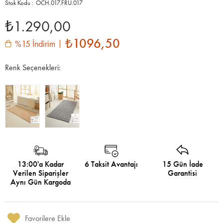
OCH.017.FRU.017
₺1.290,00
₺1096,50
%15 İndirim
Renk Seçenekleri:
13:00'a Kadar
6 Taksit Avantajı
15 Gün İade
Verilen Siparişler
Garantisi
Aynı Gün Kargoda
Favorilere Ekle