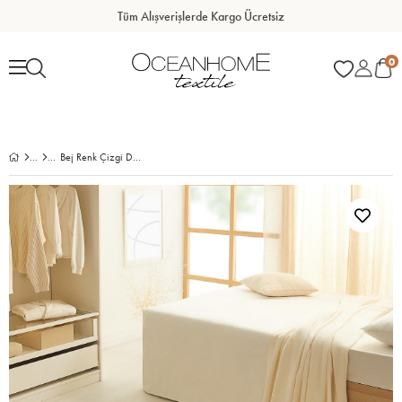
Tüm Alışverişlerde Kargo Ücretsiz
0
Bej Renk Çizgi Desenli Şönil Halı Kilim 80 x 150 cm