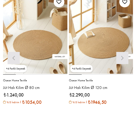
6
6
Ocean Home Textile
Ocean Home Textile
O
Jüt Halı Kilim Ø 80 cm
Jüt Halı Kilim Ø 120 cm
₺1.240,00
₺2.290,00
₺1054,00
₺1946,50
%15 İndirim
%15 İndirim