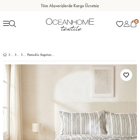
Tüm Alışverişlerde Kargo Ücretsiz
0
Pamuklu Kapitoneli Antrasit Renk Çizgi Desen Çift Kişilik Yatak Örtüsü Seti 1 Adet 250 x 230 / 2 Adet 50 x 70 cm