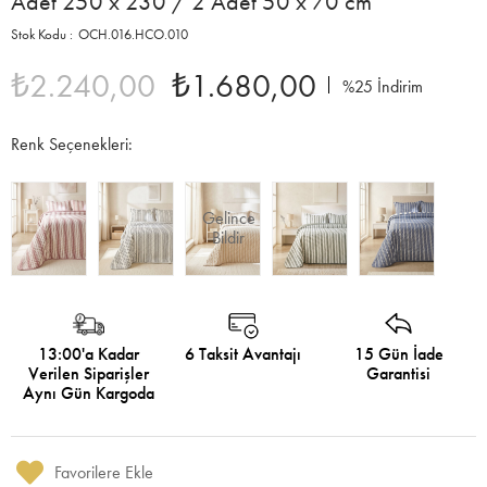
Adet 250 x 230 / 2 Adet 50 x 70 cm
OCH.016.HCO.010
₺2.240,00
₺1.680,00
%
25
İndirim
Renk Seçenekleri:
Gelince
Bildir
13:00'a Kadar
6 Taksit Avantajı
15 Gün İade
Verilen Siparişler
Garantisi
Aynı Gün Kargoda
Favorilere Ekle