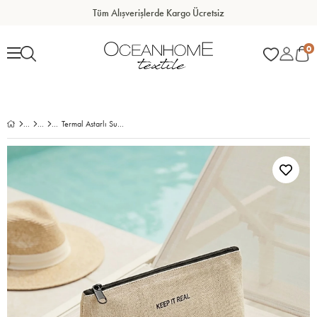
Tüm Alışverişlerde Kargo Ücretsiz
0
Termal Astarlı Su İtici Leke Tutmaz Jüt Keten Makyaj Çantası 23 x 16 x 7 cm