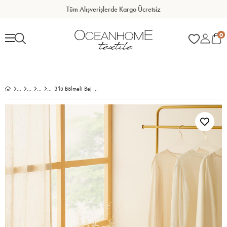
Tüm Alışverişlerde Kargo Ücretsiz
0
3'lü Bölmeli Bej Balıksırtı Çekmece İçi Düzenleyici Kutu Set 13 x 28 x 13 cm