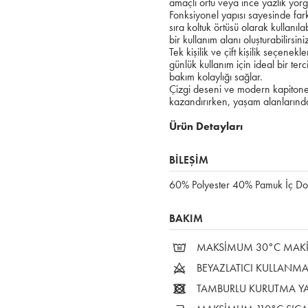
amaçlı örtü veya ince yazlık yorgan
Fonksiyonel yapısı sayesinde far
sıra koltuk örtüsü olarak kullanıl
bir kullanım alanı oluşturabilirsini
Tek kişilik ve çift kişilik seçenek
günlük kullanım için ideal bir ter
bakım kolaylığı sağlar.
Çizgi deseni ve modern kapiton
kazandırırken, yaşam alanlarında
Ürün Detayları
BİLEŞİM
60% Polyester 40% Pamuk İç Do
BAKIM
MAKSİMUM 30°C MAKİN
BEYAZLATICI KULLANMA
TAMBURLU KURUTMA Y