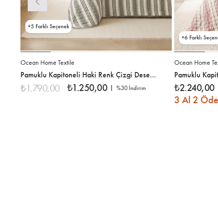
5
6
Ocean Home Textile
Ocean Home Tex
Pamuklu Kapitoneli Haki Renk Çizgi Desen Tek Kişilik Yatak Örtüsü Seti 1 Adet 180 x 230 / 1 Adet 50 x 70 cm
₺1.250,00
₺2.240,00
₺1.790,00
%30
İndirim
3 Al 2 Öd
%30İndirim