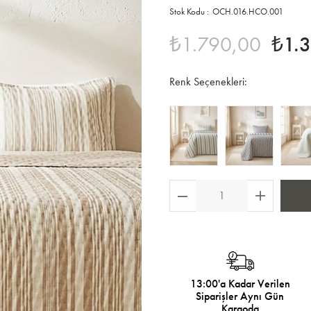
OCH.016.HCO.001
₺1.790,00
₺1.
Renk Seçenekleri:
13:00'a Kadar Verilen
Siparişler Aynı Gün
Kargoda