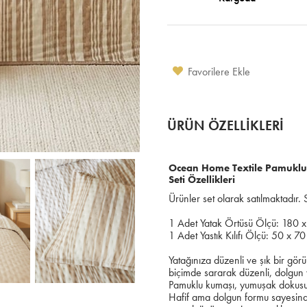
Favorilere Ekle
ÜRÜN ÖZELLIKLERI
Ocean Home Textile Pamuklu K
Seti Özellikleri
Ürünler set olarak satılmaktadır. S
1 Adet Yatak Örtüsü Ölçü: 180 x
1 Adet Yastık Kılıfı Ölçü: 50 x 70
Yatağınıza düzenli ve şık bir gör
biçimde sararak düzenli, dolgun v
Pamuklu kumaşı, yumuşak dokusu v
Hafif ama dolgun formu sayesind