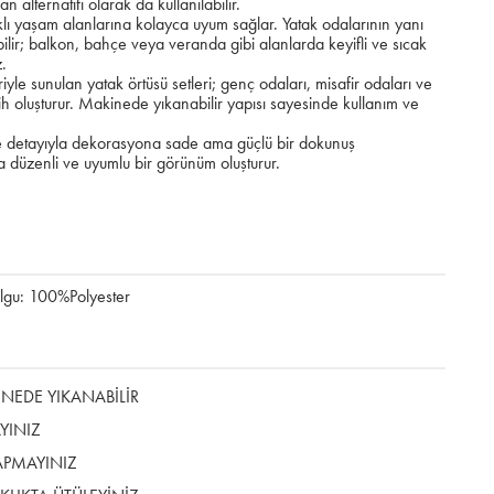
 alternatifi olarak da kullanılabilir.
klı yaşam alanlarına kolayca uyum sağlar. Yatak odalarının yanı
abilir; balkon, bahçe veya veranda gibi alanlarda keyifli ve sıcak
z.
leriyle sunulan yatak örtüsü setleri; genç odaları, misafir odaları ve
cih oluşturur. Makinede yıkanabilir yapısı sayesinde kullanım ve
e detayıyla dekorasyona sade ama güçlü bir dokunuş
 düzenli ve uyumlu bir görünüm oluşturur.
lgu: 100%Polyester
EDE YIKANABİLİR
YINIZ
APMAYINIZ