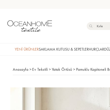
YENİ ÜRÜNLER
SAKLAMA KUTUSU & SEPETLER
HURÇLAR
DÜZ
Anasayfa
>
Ev Tekstili
>
Yatak Örtüsü
>
Pamuklu Kapitoneli B