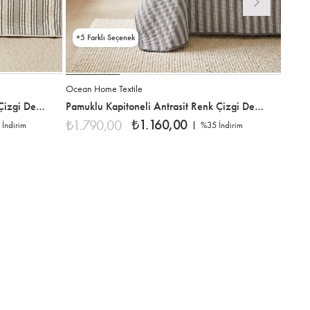
5
5
Ocean Home Textile
Ocean 
Pamuklu Kapitoneli Antrasit Renk Çizgi Desen Çift Kişilik Yatak Örtüsü Seti 1 Adet 250 x 230 / 2 Adet 50 x 70 cm
Pamuklu Kapitoneli Antrasit Renk Çizgi Desen Tek Kişilik Yatak Örtüsü Seti 1 Adet 180 x 230 / 1 Adet 50 x 70 cm
₺1.160,00
₺1.790,00
₺1.7
İndirim
%35
İndirim
İndirim
%35İndirim