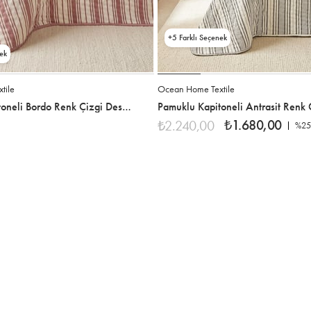
5
tile
Ocean Home Textile
Pamuklu Kapitoneli Bordo Renk Çizgi Desen Çift Kişilik Yatak Örtüsü Seti 1 Adet 250 x 230 / 2 Adet 50 x 70 cm
₺1.680,00
₺2.240,00
%25
e
%25