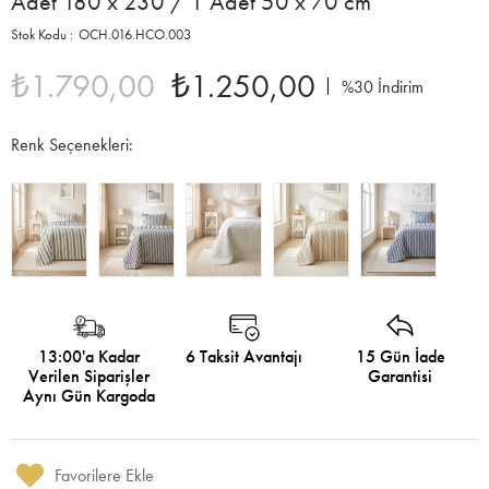
Adet 180 x 230 / 1 Adet 50 x 70 cm
OCH.016.HCO.003
₺1.790,00
₺1.250,00
%
30
İndirim
Renk Seçenekleri:
13:00'a Kadar
6 Taksit Avantajı
15 Gün İade
Verilen Siparişler
Garantisi
Aynı Gün Kargoda
Favorilere Ekle