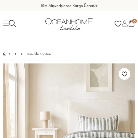
Tüm Alışverişlerde Kargo Ücretsiz
0
Pamuklu Kapitoneli Haki Renk Çizgi Desen Tek Kişilik Yatak Örtüsü Seti 1 Adet 180 x 230 / 1 Adet 50 x 70 cm