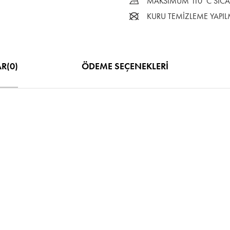
MAKSİMUM 110°C SICAK
KURU TEMİZLEME YAPI
MENŞEİ
Üretim Yeri: Türkiye
AR
(0)
ÖDEME SEÇENEKLERI