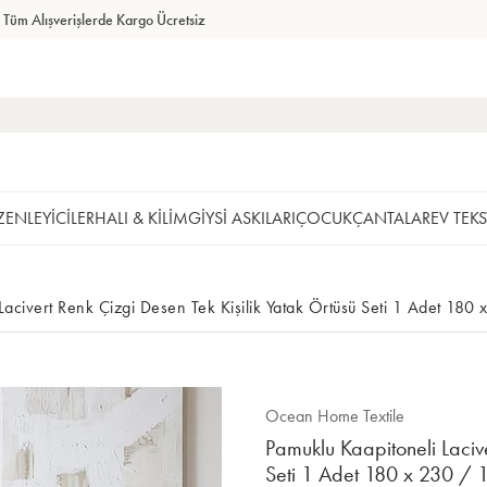
Tüm Alışverişlerde Kargo Ücretsiz
ENLEYİCİLER
HALI & KİLİM
GİYSİ ASKILARI
ÇOCUK
ÇANTALAR
EV TEKS
Lacivert Renk Çizgi Desen Tek Kişilik Yatak Örtüsü Seti 1 Adet 18
Ocean Home Textile
Pamuklu Kaapitoneli Lacive
Seti 1 Adet 180 x 230 / 