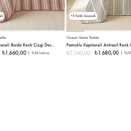
5
tile
Ocean Home Textile
Pamuklu Kapitoneli Bordo Renk Çizgi Desen Çift Kişilik Yatak Örtüsü Seti 1 Adet 250 x 230 / 2 Adet 50 x 70 cm
₺1.660,00
₺1.680,00
₺2.240,00
%26
İndirim
%25
%26İndirim
%25