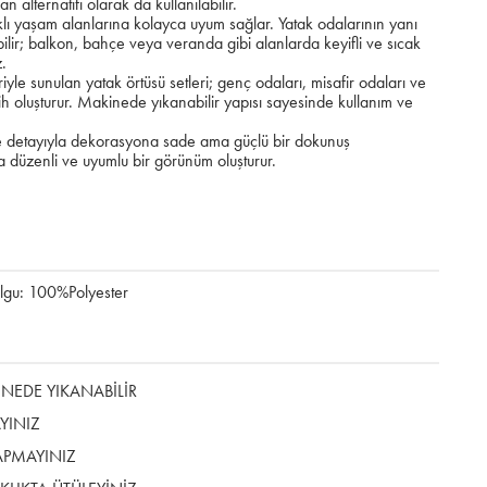
 alternatifi olarak da kullanılabilir.
klı yaşam alanlarına kolayca uyum sağlar. Yatak odalarının yanı
abilir; balkon, bahçe veya veranda gibi alanlarda keyifli ve sıcak
z.
leriyle sunulan yatak örtüsü setleri; genç odaları, misafir odaları ve
cih oluşturur. Makinede yıkanabilir yapısı sayesinde kullanım ve
e detayıyla dekorasyona sade ama güçlü bir dokunuş
 düzenli ve uyumlu bir görünüm oluşturur.
lgu: 100%Polyester
EDE YIKANABİLİR
YINIZ
APMAYINIZ