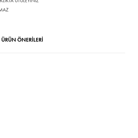
LIKTA ÜTÜLEYİNİZ
LMAZ
ÜRÜN ÖNERILERI