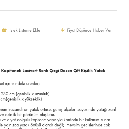
İstek Listeme Ekle
Fiyat Düşünce Haber Ver
pitoneli Lacivert Renk Çizgi Desen Çift Kişilik Yatak
et içerisindeki ürünler;
 230 cm (genişlik x uzunluk)
 cm(genişlik x yükseklik)
ünüm kazandıran yatak örtüsü, geniş ölçüleri sayesinde yatağı zarif
e estetik bir görünüm oluşturur.
e elyaf dolgulu kapitone yapısıyla konforlu bir kullanım sunar.
e yalnızca yatak örtüsü olarak değil; mevsim geçişlerinde çok