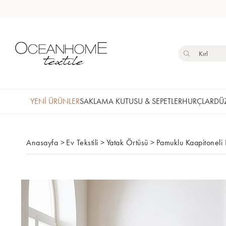
YENİ ÜRÜNLER
SAKLAMA KUTUSU & SEPETLER
HURÇLAR
DÜZ
Anasayfa
>
Ev Tekstili
>
Yatak Örtüsü
>
Pamuklu Kaapitoneli 