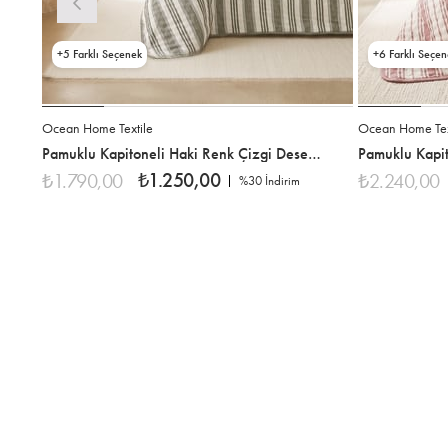
5
6
Ocean Home Textile
Ocean Home Tex
Pamuklu Kapitoneli Haki Renk Çizgi Desen Tek Kişilik Yatak Örtüsü Seti 1 Adet 180 x 230 / 1 Adet 50 x 70 cm
₺1.250,00
₺1.790,00
₺2.240,00
%30
İndirim
%30İndirim