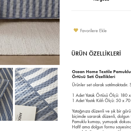
Favorilere Ekle
ÜRÜN ÖZELLIKLERI
Ocean Home Textile Pamuklu Ka
Örtüsü Seti Özellikleri
Ürünler set olarak satılmaktadır. S
1 Adet Yatak Örtüsü Ölçü: 180 x
1 Adet Yastık Kılıfı Ölçü: 50 x 70
Yatağınıza düzenli ve şık bir gör
biçimde sararak düzenli, dolgun v
Pamuklu kumaşı, yumuşak dokusu v
Hafif ama dolgun formu sayesind