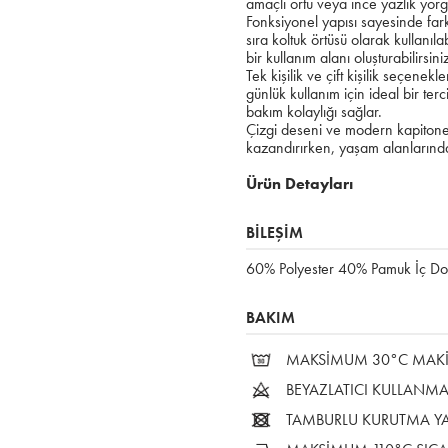
amaçlı örtü veya ince yazlık yorgan
Fonksiyonel yapısı sayesinde far
sıra koltuk örtüsü olarak kullanıl
bir kullanım alanı oluşturabilirsini
Tek kişilik ve çift kişilik seçenek
günlük kullanım için ideal bir ter
bakım kolaylığı sağlar.
Çizgi deseni ve modern kapiton
kazandırırken, yaşam alanlarında
Ürün Detayları
BİLEŞİM
60% Polyester 40% Pamuk İç Do
BAKIM
MAKSİMUM 30°C MAKİN
BEYAZLATICI KULLANMA
TAMBURLU KURUTMA Y