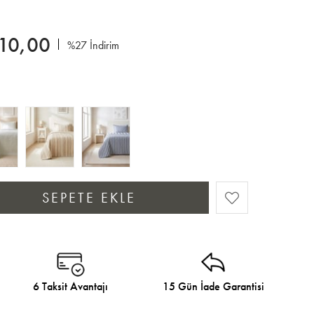
310,00
%
27
İndirim
6 Taksit Avantajı
15 Gün İade Garantisi