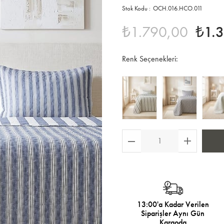
OCH.016.HCO.011
₺1.790,00
₺1.
Renk Seçenekleri:
13:00'a Kadar Verilen
Siparişler Aynı Gün
Kargoda